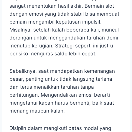
sangat menentukan hasil akhir. Bermain slot
dengan emosi yang tidak stabil bisa membuat
pemain mengambil keputusan impulsif.
Misalnya, setelah kalah beberapa kali, muncul
dorongan untuk menggandakan taruhan demi
menutup kerugian. Strategi seperti ini justru
berisiko menguras saldo lebih cepat.
Sebaliknya, saat mendapatkan kemenangan
besar, penting untuk tidak langsung terlena
dan terus menaikkan taruhan tanpa
perhitungan. Mengendalikan emosi berarti
mengetahui kapan harus berhenti, baik saat
menang maupun kalah.
Disiplin dalam mengikuti batas modal yang