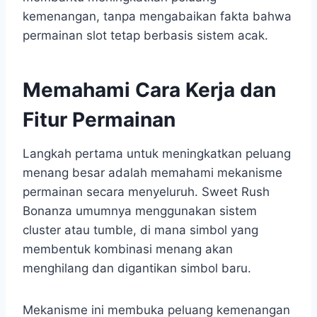
kemenangan, tanpa mengabaikan fakta bahwa
permainan slot tetap berbasis sistem acak.
Memahami Cara Kerja dan
Fitur Permainan
Langkah pertama untuk meningkatkan peluang
menang besar adalah memahami mekanisme
permainan secara menyeluruh. Sweet Rush
Bonanza umumnya menggunakan sistem
cluster atau tumble, di mana simbol yang
membentuk kombinasi menang akan
menghilang dan digantikan simbol baru.
Mekanisme ini membuka peluang kemenangan