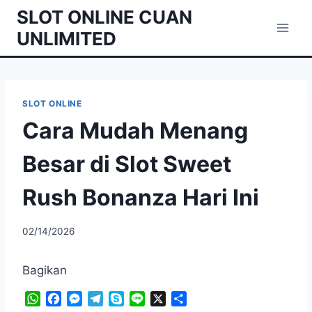
Skip
SLOT ONLINE CUAN
to
UNLIMITED
content
SLOT ONLINE
Cara Mudah Menang
Besar di Slot Sweet
Rush Bonanza Hari Ini
02/14/2026
Bagikan
W
F
M
T
S
L
X
S