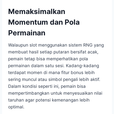
Memaksimalkan
Momentum dan Pola
Permainan
Walaupun slot menggunakan sistem RNG yang
membuat hasil setiap putaran bersifat acak,
pemain tetap bisa memperhatikan pola
permainan dalam satu sesi. Kadang-kadang
terdapat momen di mana fitur bonus lebih
sering muncul atau simbol pengali lebih aktif.
Dalam kondisi seperti ini, pemain bisa
mempertimbangkan untuk menyesuaikan nilai
taruhan agar potensi kemenangan lebih
optimal.