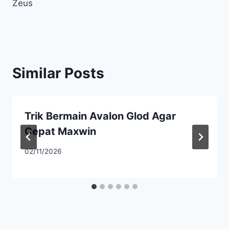
Zeus
Similar Posts
Trik Bermain Avalon Glod Agar
Cepat Maxwin
02/11/2026