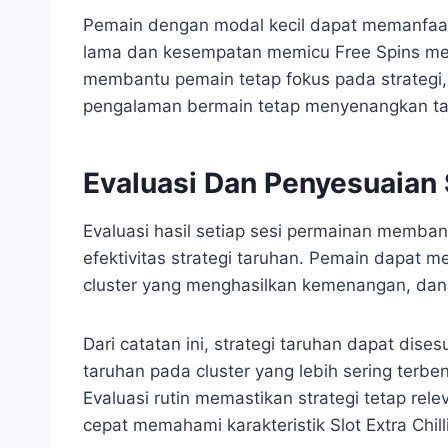
Pemain dengan modal kecil dapat memanfaat
lama dan kesempatan memicu Free Spins men
membantu pemain tetap fokus pada strategi
pengalaman bermain tetap menyenangkan tan
Evaluasi Dan Penyesuaian 
Evaluasi hasil setiap sesi permainan mem
efektivitas strategi taruhan. Pemain dapat m
cluster yang menghasilkan kemenangan, dan 
Dari catatan ini, strategi taruhan dapat dis
taruhan pada cluster yang lebih sering terbe
Evaluasi rutin memastikan strategi tetap re
cepat memahami karakteristik Slot Extra Chilli