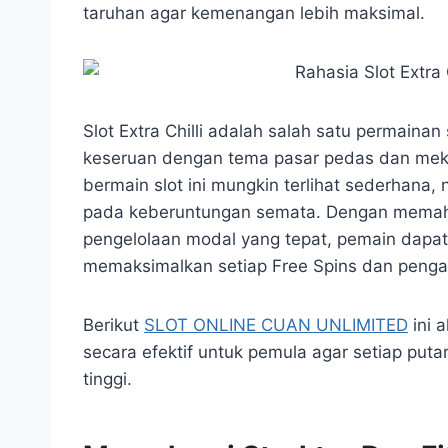
t
e
s
e
p
e
r
taruhan agar kemenangan lebih maksimal.
s
b
e
g
e
e
A
o
n
r
p
o
g
a
p
k
e
m
r
Slot Extra Chilli adalah salah satu permaina
keseruan dengan tema pasar pedas dan meka
bermain slot ini mungkin terlihat sederhan
pada keberuntungan semata. Dengan memaham
pengelolaan modal yang tepat, pemain dapa
memaksimalkan setiap Free Spins dan pengal
Berikut
SLOT ONLINE CUAN UNLIMITED
ini 
secara efektif untuk pemula agar setiap puta
tinggi.