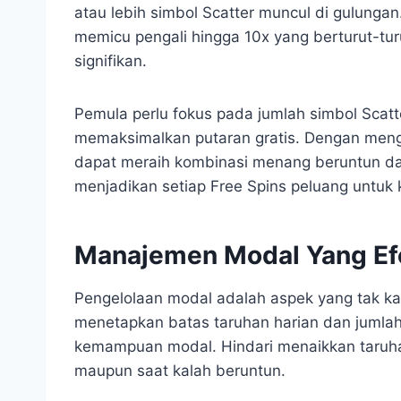
atau lebih simbol Scatter muncul di gulunga
memicu pengali hingga 10x yang berturut-tur
signifikan.
Pemula perlu fokus pada jumlah simbol Scatt
memaksimalkan putaran gratis. Dengan meng
dapat meraih kombinasi menang beruntun dan
menjadikan setiap Free Spins peluang untu
Manajemen Modal Yang Efe
Pengelolaan modal adalah aspek yang tak ka
menetapkan batas taruhan harian dan jumlah
kemampuan modal. Hindari menaikkan taruhan
maupun saat kalah beruntun.