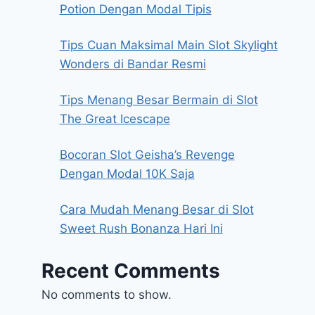
Potion Dengan Modal Tipis
Tips Cuan Maksimal Main Slot Skylight
Wonders di Bandar Resmi
Tips Menang Besar Bermain di Slot
The Great Icescape
Bocoran Slot Geisha’s Revenge
Dengan Modal 10K Saja
Cara Mudah Menang Besar di Slot
Sweet Rush Bonanza Hari Ini
Recent Comments
No comments to show.