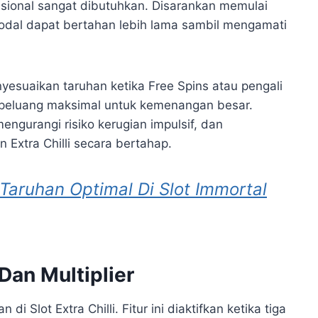
asional sangat dibutuhkan. Disarankan memulai
odal dapat bertahan lebih lama sambil mengamati
esuaikan taruhan ketika Free Spins atau pengali
ki peluang maksimal untuk kemenangan besar.
ngurangi risiko kerugian impulsif, dan
Extra Chilli secara bertahap.
aruhan Optimal Di Slot Immortal
an Multiplier
i Slot Extra Chilli. Fitur ini diaktifkan ketika tiga