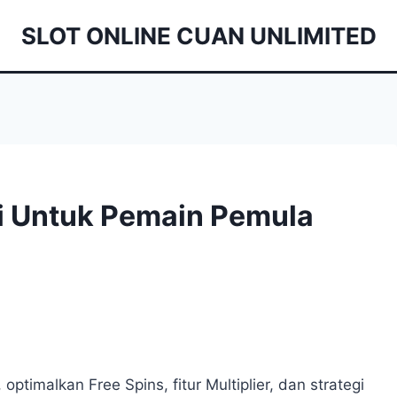
SLOT ONLINE CUAN UNLIMITED
lli Untuk Pemain Pemula
, optimalkan Free Spins, fitur Multiplier, dan strategi