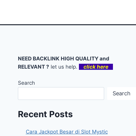
NEED BACKLINK HIGH QUALITY and
RELEVANT ?
let us help.
click here
Search
Search
Recent Posts
Cara Jackpot Besar di Slot Mystic