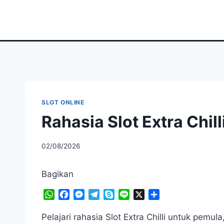
Skip
to
content
SLOT ONLINE
Rahasia Slot Extra Chi
02/08/2026
Bagikan
W
F
M
T
S
L
X
S
h
a
e
e
k
i
h
a
c
s
l
y
n
a
Pelajari rahasia Slot Extra Chilli untuk pemula