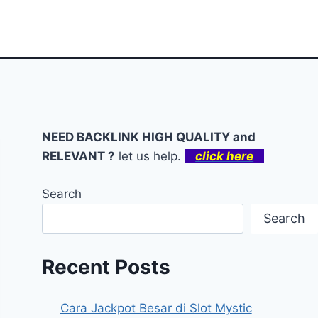
NEED BACKLINK HIGH QUALITY and
RELEVANT ?
let us help.
click here
Search
Search
Recent Posts
Cara Jackpot Besar di Slot Mystic