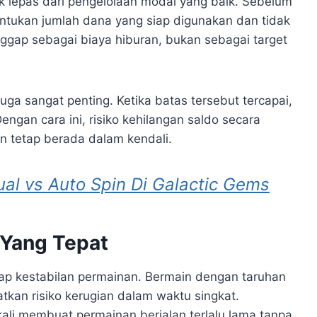
ak lepas dari pengelolaan modal yang baik. Sebelum
tukan jumlah dana yang siap digunakan dan tidak
nggap sebagai biaya hiburan, bukan sebagai target
a sangat penting. Ketika batas tersebut tercapai,
ngan cara ini, risiko kehilangan saldo secara
n tetap berada dalam kendali.
ual vs Auto Spin Di Galactic Gems
 Yang Tepat
dap kestabilan permainan. Bermain dengan taruhan
tkan risiko kerugian dalam waktu singkat.
 kali membuat permainan berjalan terlalu lama tanpa