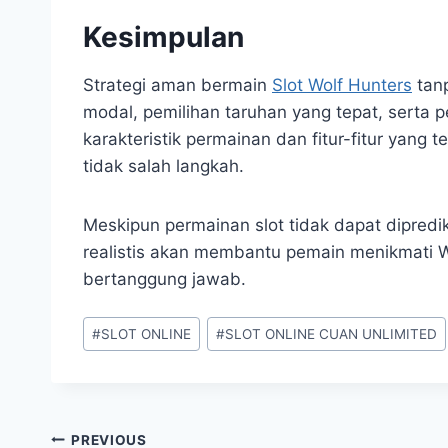
Kesimpulan
Strategi aman bermain
Slot Wolf Hunters
tanp
modal, pemilihan taruhan yang tepat, serta
karakteristik permainan dan fitur-fitur yang 
tidak salah langkah.
Meskipun permainan slot tidak dapat dipredi
realistis akan membantu pemain menikmati 
bertanggung jawab.
Post
#
SLOT ONLINE
#
SLOT ONLINE CUAN UNLIMITED
Tags:
Post
PREVIOUS