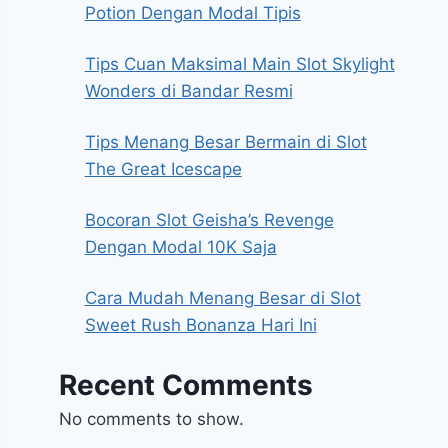
Potion Dengan Modal Tipis
Tips Cuan Maksimal Main Slot Skylight
Wonders di Bandar Resmi
Tips Menang Besar Bermain di Slot
The Great Icescape
Bocoran Slot Geisha’s Revenge
Dengan Modal 10K Saja
Cara Mudah Menang Besar di Slot
Sweet Rush Bonanza Hari Ini
Recent Comments
No comments to show.