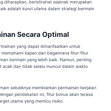
g diharapkan, beristirahat sejenak merupakan
baik adalah kunci utama dalam strategi bermain
inan Secara Optimal
ermainan yang dapat dimanfaatkan untuk
memahami kapan dan bagaimana fitur-fitur
aman bermain yang lebih baik. Namun, penting
at acak dan tidak selalu muncul dalam waktu
 pemain sebaiknya membiarkan permainan berjalan
engan pendekatan ini, fitur bonus akan terasa
rget utama yang memicu risiko.