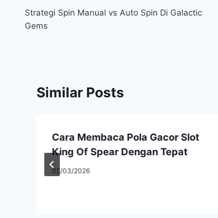
Strategi Spin Manual vs Auto Spin Di Galactic
navigation
Gems
Similar Posts
Cara Membaca Pola Gacor Slot
King Of Spear Dengan Tepat
02/03/2026