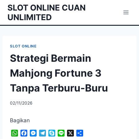
Skip
SLOT ONLINE CUAN
to
UNLIMITED
content
SLOT ONLINE
Strategi Bermain
Mahjong Fortune 3
Tanpa Terburu-Buru
02/11/2026
Bagikan
W
F
M
T
S
L
X
S