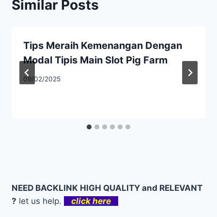
Similar Posts
Tips Meraih Kemenangan Dengan
Modal Tipis Main Slot Pig Farm
09/02/2025
NEED BACKLINK HIGH QUALITY and RELEVANT
?
let us help.
click here