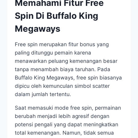
Memahami Fitur Free
Spin Di Buffalo King
Megaways
Free spin merupakan fitur bonus yang
paling ditunggu pemain karena
menawarkan peluang kemenangan besar
tanpa menambah biaya taruhan. Pada
Buffalo King Megaways, free spin biasanya
dipicu oleh kemunculan simbol scatter
dalam jumlah tertentu.
Saat memasuki mode free spin, permainan
berubah menjadi lebih agresif dengan
potensi pengali yang dapat meningkatkan
total kemenangan. Namun, tidak semua