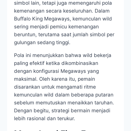
simbol lain, tetapi juga memengaruhi pola
kemenangan secara keseluruhan. Dalam
Buffalo King Megaways, kemunculan wild
sering menjadi pemicu kemenangan
beruntun, terutama saat jumlah simbol per
gulungan sedang tinggi.
Pola ini menunjukkan bahwa wild bekerja
paling efektif ketika dikombinasikan
dengan konfigurasi Megaways yang
maksimal. Oleh karena itu, pemain
disarankan untuk mengamati ritme
kemunculan wild dalam beberapa putaran
sebelum memutuskan menaikkan taruhan.
Dengan begitu, strategi bermain menjadi
lebih rasional dan terukur.