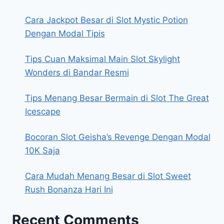
Cara Jackpot Besar di Slot Mystic Potion
Dengan Modal Tipis
Tips Cuan Maksimal Main Slot Skylight
Wonders di Bandar Resmi
Tips Menang Besar Bermain di Slot The Great
Icescape
Bocoran Slot Geisha’s Revenge Dengan Modal
10K Saja
Cara Mudah Menang Besar di Slot Sweet
Rush Bonanza Hari Ini
Recent Comments