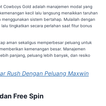
slot Cowboys Gold adalah manajemen modal yang
 kemenangan kecil lalu langsung menaikkan taruhan
alah menggunakan sistem bertahap. Mulailah dengan
lalu tingkatkan secara perlahan saat fitur bonus
etap aman sekaligus memperbesar peluang untuk
ng memberikan kemenangan besar. Manajemen
bih panjang, peluang lebih banyak, dan resiko
ugar Rush Dengan Peluang Maxwin
dan Free Spin