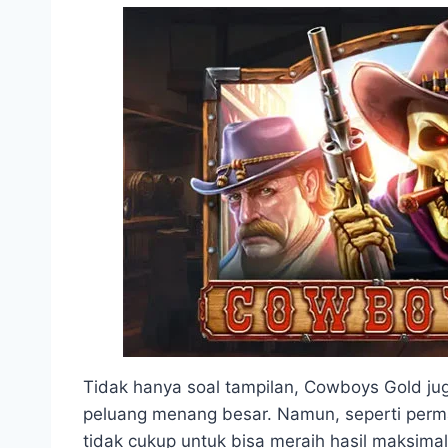
Tidak hanya soal tampilan, Cowboys Gold jug
peluang menang besar. Namun, seperti perm
tidak cukup untuk bisa meraih hasil maksima