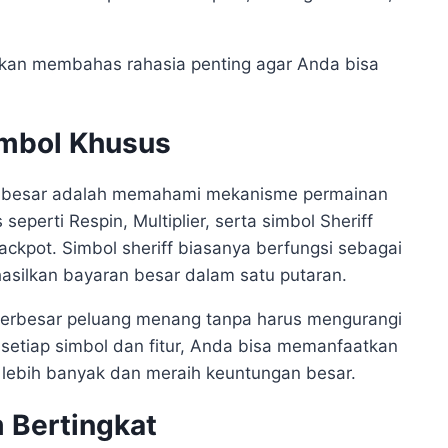
kan membahas rahasia penting agar Anda bisa
mbol Khusus
 besar adalah memahami mekanisme permainan
seperti Respin, Multiplier, serta simbol Sheriff
ckpot. Simbol sheriff biasanya berfungsi sebagai
hasilkan bayaran besar dalam satu putaran.
emperbesar peluang menang tanpa harus mengurangi
setiap simbol dan fitur, Anda bisa memanfaatkan
ebih banyak dan meraih keuntungan besar.
 Bertingkat