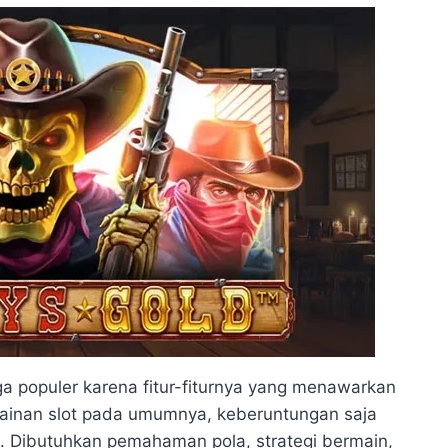
a populer karena fitur-fiturnya yang menawarkan
ainan slot pada umumnya, keberuntungan saja
l. Dibutuhkan pemahaman pola, strategi bermain,