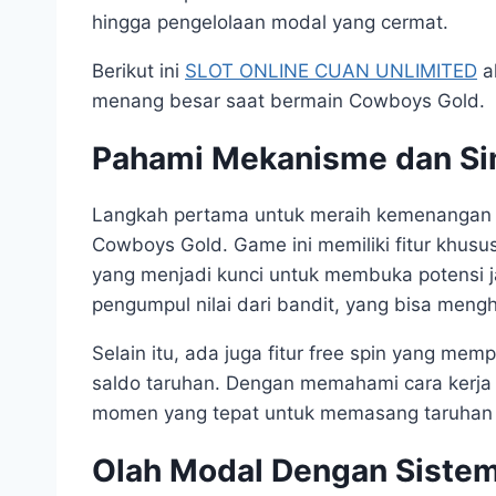
hingga pengelolaan modal yang cermat.
Berikut ini
SLOT ONLINE CUAN UNLIMITED
a
menang besar saat bermain Cowboys Gold.
Pahami Mekanisme dan Si
Langkah pertama untuk meraih kemenangan
Cowboys Gold. Game ini memiliki fitur khusus 
yang menjadi kunci untuk membuka potensi ja
pengumpul nilai dari bandit, yang bisa meng
Selain itu, ada juga fitur free spin yang m
saldo taruhan. Dengan memahami cara kerja 
momen yang tepat untuk memasang taruhan l
Olah Modal Dengan Sistem