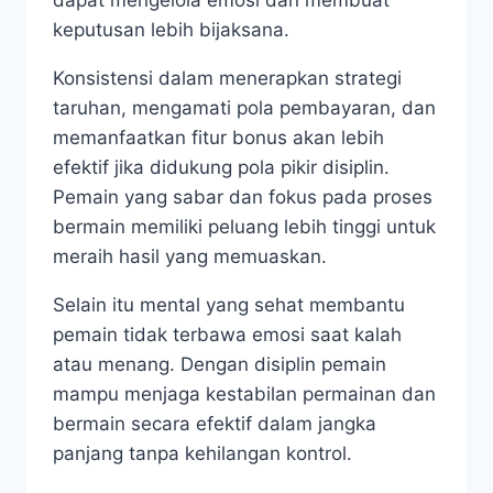
dapat mengelola emosi dan membuat
keputusan lebih bijaksana.
Konsistensi dalam menerapkan strategi
taruhan, mengamati pola pembayaran, dan
memanfaatkan fitur bonus akan lebih
efektif jika didukung pola pikir disiplin.
Pemain yang sabar dan fokus pada proses
bermain memiliki peluang lebih tinggi untuk
meraih hasil yang memuaskan.
Selain itu mental yang sehat membantu
pemain tidak terbawa emosi saat kalah
atau menang. Dengan disiplin pemain
mampu menjaga kestabilan permainan dan
bermain secara efektif dalam jangka
panjang tanpa kehilangan kontrol.