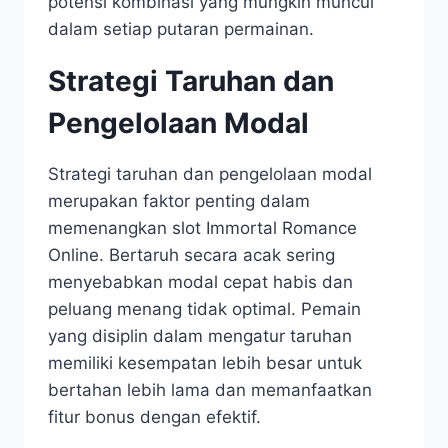
potensi kombinasi yang mungkin muncul
dalam setiap putaran permainan.
Strategi Taruhan dan
Pengelolaan Modal
Strategi taruhan dan pengelolaan modal
merupakan faktor penting dalam
memenangkan slot Immortal Romance
Online. Bertaruh secara acak sering
menyebabkan modal cepat habis dan
peluang menang tidak optimal. Pemain
yang disiplin dalam mengatur taruhan
memiliki kesempatan lebih besar untuk
bertahan lebih lama dan memanfaatkan
fitur bonus dengan efektif.