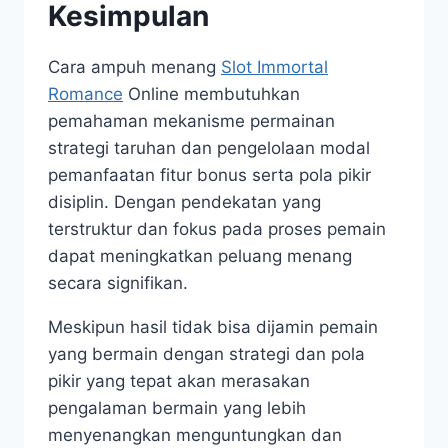
Kesimpulan
Cara ampuh menang
Slot Immortal
Romance
Online membutuhkan
pemahaman mekanisme permainan
strategi taruhan dan pengelolaan modal
pemanfaatan fitur bonus serta pola pikir
disiplin. Dengan pendekatan yang
terstruktur dan fokus pada proses pemain
dapat meningkatkan peluang menang
secara signifikan.
Meskipun hasil tidak bisa dijamin pemain
yang bermain dengan strategi dan pola
pikir yang tepat akan merasakan
pengalaman bermain yang lebih
menyenangkan menguntungkan dan