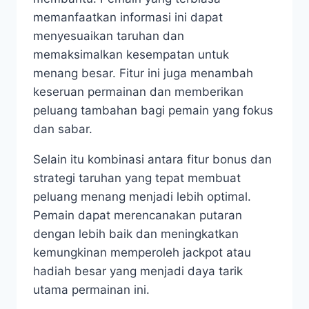
memanfaatkan informasi ini dapat
menyesuaikan taruhan dan
memaksimalkan kesempatan untuk
menang besar. Fitur ini juga menambah
keseruan permainan dan memberikan
peluang tambahan bagi pemain yang fokus
dan sabar.
Selain itu kombinasi antara fitur bonus dan
strategi taruhan yang tepat membuat
peluang menang menjadi lebih optimal.
Pemain dapat merencanakan putaran
dengan lebih baik dan meningkatkan
kemungkinan memperoleh jackpot atau
hadiah besar yang menjadi daya tarik
utama permainan ini.