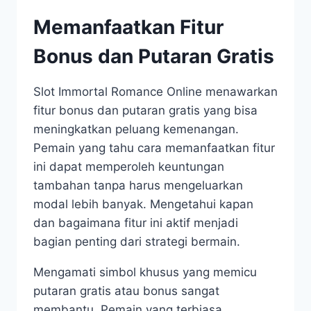
Memanfaatkan Fitur
Bonus dan Putaran Gratis
Slot Immortal Romance Online menawarkan
fitur bonus dan putaran gratis yang bisa
meningkatkan peluang kemenangan.
Pemain yang tahu cara memanfaatkan fitur
ini dapat memperoleh keuntungan
tambahan tanpa harus mengeluarkan
modal lebih banyak. Mengetahui kapan
dan bagaimana fitur ini aktif menjadi
bagian penting dari strategi bermain.
Mengamati simbol khusus yang memicu
putaran gratis atau bonus sangat
membantu. Pemain yang terbiasa