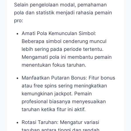
Selain pengelolaan modal, pemahaman
pola dan statistik menjadi rahasia pemain
pro:
Amati Pola Kemunculan Simbol:
Beberapa simbol cenderung muncul
lebih sering pada periode tertentu.
Mengamati pola ini membantu pemain
menentukan fokus taruhan.
Manfaatkan Putaran Bonus: Fitur bonus
atau free spins sering meningkatkan
kemungkinan jackpot. Pemain
profesional biasanya menyesuaikan
taruhan ketika fitur ini aktif.
Rotasi Taruhan: Mengatur variasi
taruhan antara tinggi dan rendah