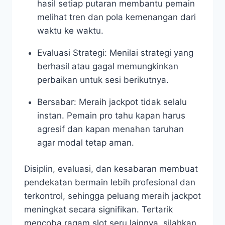
hasil setiap putaran membantu pemain
melihat tren dan pola kemenangan dari
waktu ke waktu.
Evaluasi Strategi: Menilai strategi yang
berhasil atau gagal memungkinkan
perbaikan untuk sesi berikutnya.
Bersabar: Meraih jackpot tidak selalu
instan. Pemain pro tahu kapan harus
agresif dan kapan menahan taruhan
agar modal tetap aman.
Disiplin, evaluasi, dan kesabaran membuat
pendekatan bermain lebih profesional dan
terkontrol, sehingga peluang meraih jackpot
meningkat secara signifikan. Tertarik
mencoba ragam slot seru lainnya, silahkan