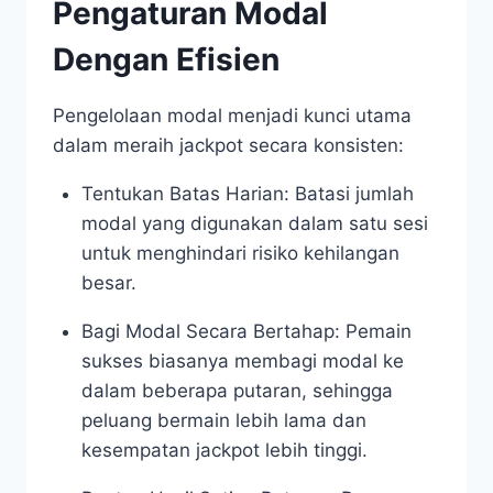
Pengaturan Modal
Dengan Efisien
Pengelolaan modal menjadi kunci utama
dalam meraih jackpot secara konsisten:
Tentukan Batas Harian: Batasi jumlah
modal yang digunakan dalam satu sesi
untuk menghindari risiko kehilangan
besar.
Bagi Modal Secara Bertahap: Pemain
sukses biasanya membagi modal ke
dalam beberapa putaran, sehingga
peluang bermain lebih lama dan
kesempatan jackpot lebih tinggi.