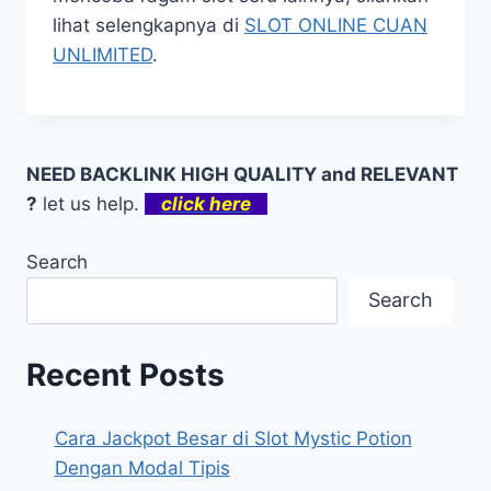
lihat selengkapnya di
SLOT ONLINE CUAN
UNLIMITED
.
NEED BACKLINK HIGH QUALITY and RELEVANT
?
let us help.
click here
Search
Search
Recent Posts
Cara Jackpot Besar di Slot Mystic Potion
Dengan Modal Tipis