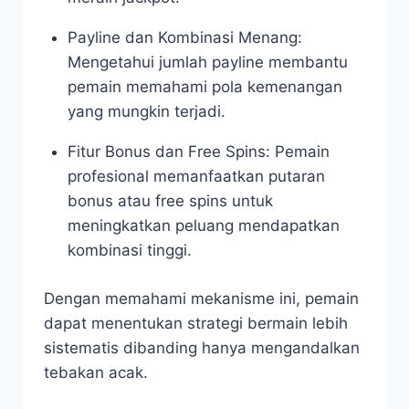
Payline dan Kombinasi Menang:
Mengetahui jumlah payline membantu
pemain memahami pola kemenangan
yang mungkin terjadi.
Fitur Bonus dan Free Spins: Pemain
profesional memanfaatkan putaran
bonus atau free spins untuk
meningkatkan peluang mendapatkan
kombinasi tinggi.
Dengan memahami mekanisme ini, pemain
dapat menentukan strategi bermain lebih
sistematis dibanding hanya mengandalkan
tebakan acak.