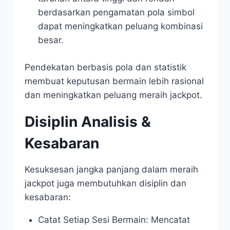
berdasarkan pengamatan pola simbol
dapat meningkatkan peluang kombinasi
besar.
Pendekatan berbasis pola dan statistik
membuat keputusan bermain lebih rasional
dan meningkatkan peluang meraih jackpot.
Disiplin Analisis &
Kesabaran
Kesuksesan jangka panjang dalam meraih
jackpot juga membutuhkan disiplin dan
kesabaran:
Catat Setiap Sesi Bermain: Mencatat