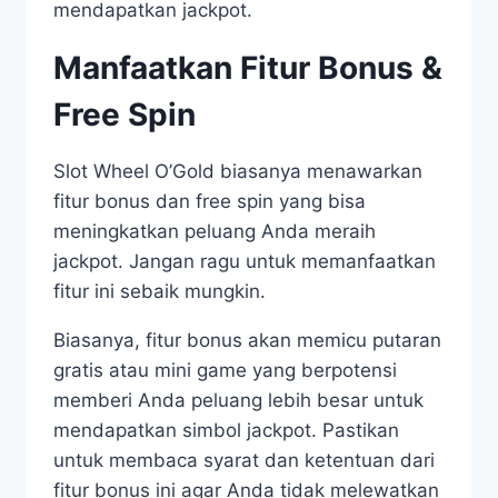
mendapatkan jackpot.
Manfaatkan Fitur Bonus &
Free Spin
Slot Wheel O’Gold biasanya menawarkan
fitur bonus dan free spin yang bisa
meningkatkan peluang Anda meraih
jackpot. Jangan ragu untuk memanfaatkan
fitur ini sebaik mungkin.
Biasanya, fitur bonus akan memicu putaran
gratis atau mini game yang berpotensi
memberi Anda peluang lebih besar untuk
mendapatkan simbol jackpot. Pastikan
untuk membaca syarat dan ketentuan dari
fitur bonus ini agar Anda tidak melewatkan