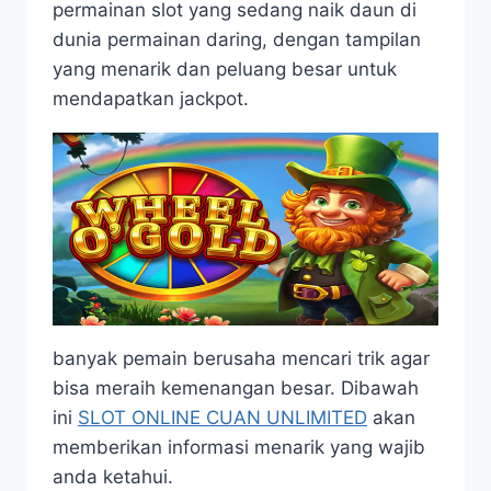
permainan slot yang sedang naik daun di
dunia permainan daring, dengan tampilan
yang menarik dan peluang besar untuk
mendapatkan jackpot.
banyak pemain berusaha mencari trik agar
bisa meraih kemenangan besar. Dibawah
ini
SLOT ONLINE CUAN UNLIMITED
akan
memberikan informasi menarik yang wajib
anda ketahui.