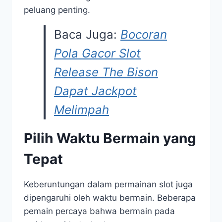
peluang penting.
Baca Juga:
Bocoran
Pola Gacor Slot
Release The Bison
Dapat Jackpot
Melimpah
Pilih Waktu Bermain yang
Tepat
Keberuntungan dalam permainan slot juga
dipengaruhi oleh waktu bermain. Beberapa
pemain percaya bahwa bermain pada