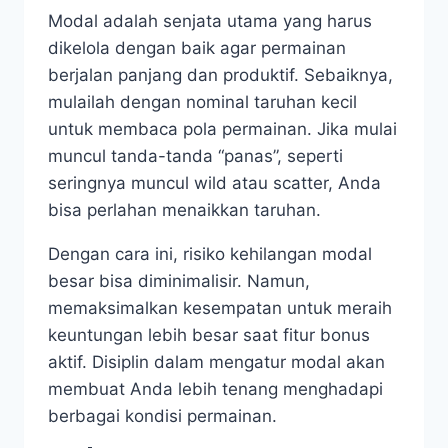
Modal adalah senjata utama yang harus
dikelola dengan baik agar permainan
berjalan panjang dan produktif. Sebaiknya,
mulailah dengan nominal taruhan kecil
untuk membaca pola permainan. Jika mulai
muncul tanda-tanda “panas”, seperti
seringnya muncul wild atau scatter, Anda
bisa perlahan menaikkan taruhan.
Dengan cara ini, risiko kehilangan modal
besar bisa diminimalisir. Namun,
memaksimalkan kesempatan untuk meraih
keuntungan lebih besar saat fitur bonus
aktif. Disiplin dalam mengatur modal akan
membuat Anda lebih tenang menghadapi
berbagai kondisi permainan.