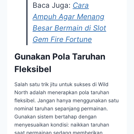
Baca Juga:
Cara
Ampuh Agar Menang
Besar Bermain di Slot
Gem Fire Fortune
Gunakan Pola Taruhan
Fleksibel
Salah satu trik jitu untuk sukses di Wild
North adalah menerapkan pola taruhan
fleksibel. Jangan hanya menggunakan satu
nominal taruhan sepanjang permainan.
Gunakan sistem bertahap dengan
menyesuaikan kondisi: naikkan taruhan
saat permainan sedang memberikan