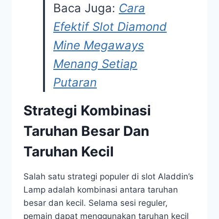
Baca Juga:
Cara
Efektif Slot Diamond
Mine Megaways
Menang Setiap
Putaran
Strategi Kombinasi
Taruhan Besar Dan
Taruhan Kecil
Salah satu strategi populer di slot Aladdin’s
Lamp adalah kombinasi antara taruhan
besar dan kecil. Selama sesi reguler,
pemain dapat menggunakan taruhan kecil