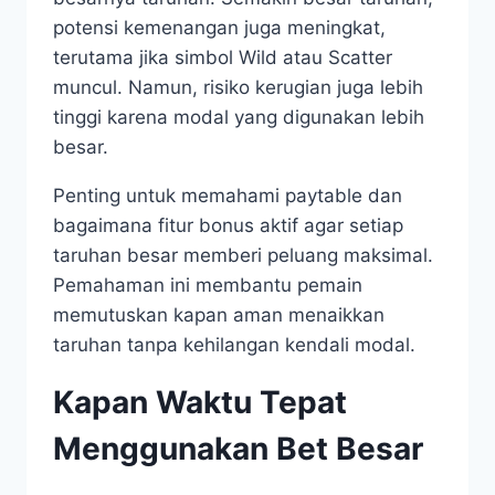
potensi kemenangan juga meningkat,
terutama jika simbol Wild atau Scatter
muncul. Namun, risiko kerugian juga lebih
tinggi karena modal yang digunakan lebih
besar.
Penting untuk memahami paytable dan
bagaimana fitur bonus aktif agar setiap
taruhan besar memberi peluang maksimal.
Pemahaman ini membantu pemain
memutuskan kapan aman menaikkan
taruhan tanpa kehilangan kendali modal.
Kapan Waktu Tepat
Menggunakan Bet Besar