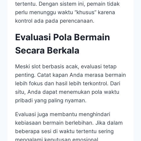
tertentu. Dengan sistem ini, pemain tidak
perlu menunggu waktu “khusus” karena
kontrol ada pada perencanaan.
Evaluasi Pola Bermain
Secara Berkala
Meski slot berbasis acak, evaluasi tetap
penting. Catat kapan Anda merasa bermain
lebih fokus dan hasil lebih terkontrol. Dari
situ, Anda dapat menemukan pola waktu
pribadi yang paling nyaman.
Evaluasi juga membantu menghindari
kebiasaan bermain berlebihan. Jika dalam
beberapa sesi di waktu tertentu sering
mengalami keputusan emosional,