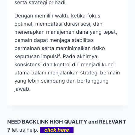
serta strategi pribadi.
Dengan memilih waktu ketika fokus
optimal, membatasi durasi sesi, dan
menerapkan manajemen dana yang tepat,
pemain dapat menjaga stabilitas
permainan serta meminimalkan risiko
keputusan impulsif. Pada akhirnya,
konsistensi dan kontrol diri menjadi kunci
utama dalam menjalankan strategi bermain
yang lebih seimbang dan bertanggung
jawab.
NEED BACKLINK HIGH QUALITY and RELEVANT
?
let us help.
click here