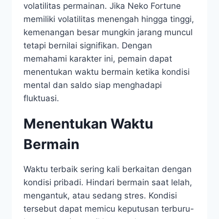
volatilitas permainan. Jika Neko Fortune
memiliki volatilitas menengah hingga tinggi,
kemenangan besar mungkin jarang muncul
tetapi bernilai signifikan. Dengan
memahami karakter ini, pemain dapat
menentukan waktu bermain ketika kondisi
mental dan saldo siap menghadapi
fluktuasi.
Menentukan Waktu
Bermain
Waktu terbaik sering kali berkaitan dengan
kondisi pribadi. Hindari bermain saat lelah,
mengantuk, atau sedang stres. Kondisi
tersebut dapat memicu keputusan terburu-