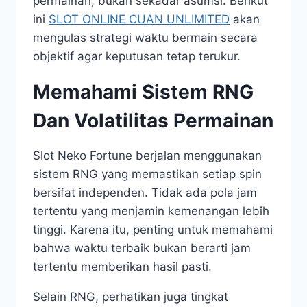
permainan, bukan sekadar asumsi. Berikut
ini
SLOT ONLINE CUAN UNLIMITED
akan
mengulas strategi waktu bermain secara
objektif agar keputusan tetap terukur.
Memahami Sistem RNG
Dan Volatilitas Permainan
Slot Neko Fortune berjalan menggunakan
sistem RNG yang memastikan setiap spin
bersifat independen. Tidak ada pola jam
tertentu yang menjamin kemenangan lebih
tinggi. Karena itu, penting untuk memahami
bahwa waktu terbaik bukan berarti jam
tertentu memberikan hasil pasti.
Selain RNG, perhatikan juga tingkat