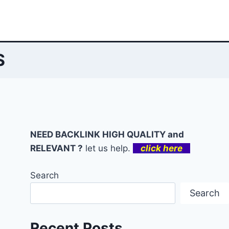
S
NEED BACKLINK HIGH QUALITY and
RELEVANT ?
let us help.
click here
Search
Search
Recent Posts