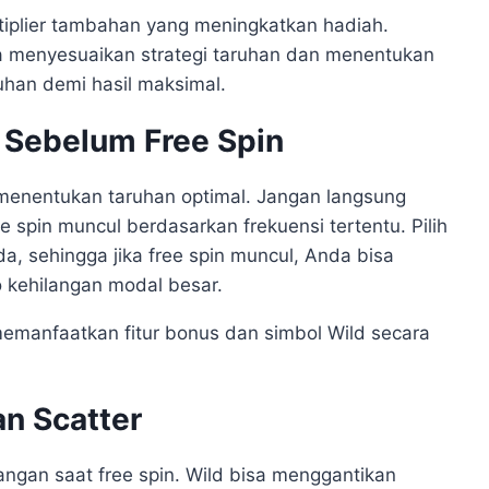
iplier tambahan yang meningkatkan hadiah.
 menyesuaikan strategi taruhan dan menentukan
uhan demi hasil maksimal.
 Sebelum Free Spin
menentukan taruhan optimal. Jangan langsung
e spin muncul berdasarkan frekuensi tertentu. Pilih
, sehingga jika free spin muncul, Anda bisa
 kehilangan modal besar.
memanfaatkan fitur bonus dan simbol Wild secara
n Scatter
ngan saat free spin. Wild bisa menggantikan