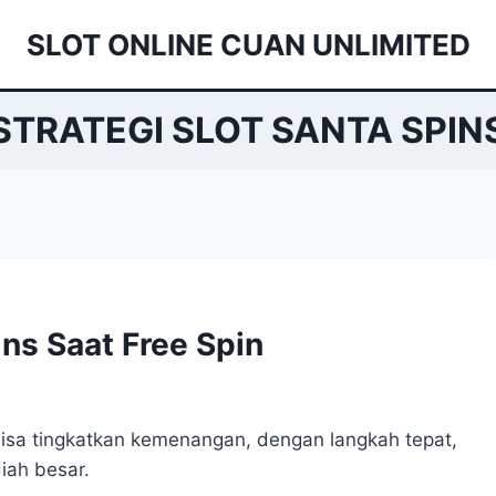
SLOT ONLINE CUAN UNLIMITED
STRATEGI SLOT SANTA SPIN
ns Saat Free Spin
 bisa tingkatkan kemenangan, dengan langkah tepat,
iah besar.