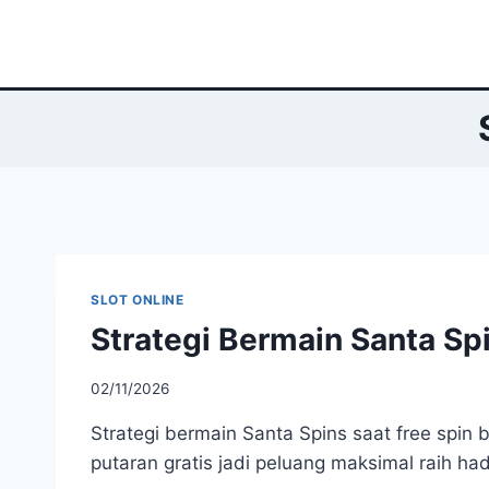
Skip
to
content
SLOT ONLINE
Strategi Bermain Santa Spi
02/11/2026
Strategi bermain Santa Spins saat free spin
putaran gratis jadi peluang maksimal raih had