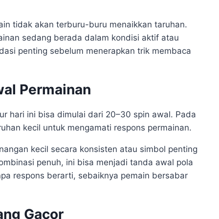
n tidak akan terburu-buru menaikkan taruhan.
inan sedang berada dalam kondisi aktif atau
ndasi penting sebelum menerapkan trik membaca
wal Permainan
r hari ini bisa dimulai dari 20–30 spin awal. Pada
ruhan kecil untuk mengamati respons permainan.
angan kecil secara konsisten atau simbol penting
mbinasi penuh, ini bisa menjadi tanda awal pola
anpa respons berarti, sebaiknya pemain bersabar
ang Gacor