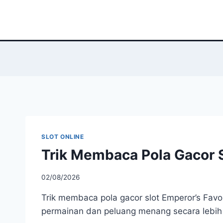
Skip
to
content
SLOT ONLINE
Trik Membaca Pola Gacor Sl
02/08/2026
Trik membaca pola gacor slot Emperor’s Favo
permainan dan peluang menang secara lebih 