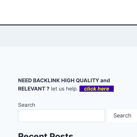
NEED BACKLINK HIGH QUALITY and
RELEVANT ?
let us help.
click here
Search
Search
Recent Posts