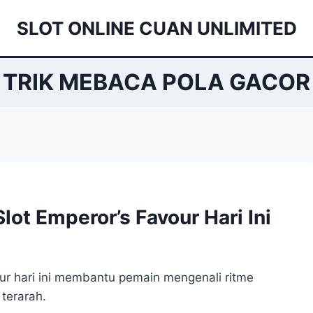
SLOT ONLINE CUAN UNLIMITED
TRIK MEBACA POLA GACOR
ot Emperor’s Favour Hari Ini
ur hari ini membantu pemain mengenali ritme
terarah.