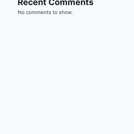
Recent Comments
No comments to show.