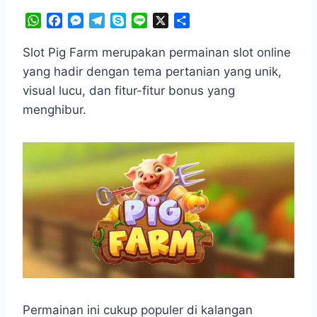
W
F
M
T
S
L
X
S
h
a
e
e
k
i
h
a
c
s
l
y
n
a
Slot Pig Farm merupakan permainan slot online
t
e
s
e
p
e
r
yang hadir dengan tema pertanian yang unik,
s
b
e
g
e
e
visual lucu, dan fitur-fitur bonus yang
A
o
n
r
menghibur.
p
o
g
a
p
k
e
m
r
Permainan ini cukup populer di kalangan