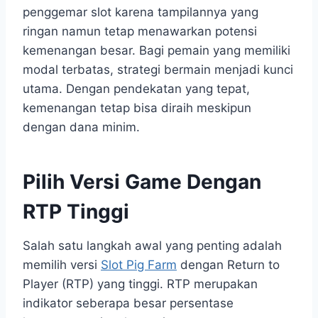
penggemar slot karena tampilannya yang
ringan namun tetap menawarkan potensi
kemenangan besar. Bagi pemain yang memiliki
modal terbatas, strategi bermain menjadi kunci
utama. Dengan pendekatan yang tepat,
kemenangan tetap bisa diraih meskipun
dengan dana minim.
Pilih Versi Game Dengan
RTP Tinggi
Salah satu langkah awal yang penting adalah
memilih versi
Slot Pig Farm
dengan Return to
Player (RTP) yang tinggi. RTP merupakan
indikator seberapa besar persentase