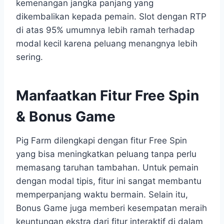
kemenangan jangka panjang yang
dikembalikan kepada pemain. Slot dengan RTP
di atas 95% umumnya lebih ramah terhadap
modal kecil karena peluang menangnya lebih
sering.
Manfaatkan Fitur Free Spin
& Bonus Game
Pig Farm dilengkapi dengan fitur Free Spin
yang bisa meningkatkan peluang tanpa perlu
memasang taruhan tambahan. Untuk pemain
dengan modal tipis, fitur ini sangat membantu
memperpanjang waktu bermain. Selain itu,
Bonus Game juga memberi kesempatan meraih
keuntungan ekstra dari fitur interaktif di dalam