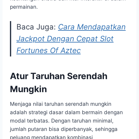
permainan.
Baca Juga:
Cara Mendapatkan
Jackpot Dengan Cepat Slot
Fortunes Of Aztec
Atur Taruhan Serendah
Mungkin
Menjaga nilai taruhan serendah mungkin
adalah strategi dasar dalam bermain dengan
modal terbatas. Dengan taruhan minimal,
jumlah putaran bisa diperbanyak, sehingga
peluang mendapatkan kombinasi