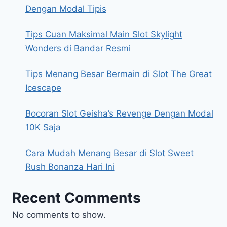
Dengan Modal Tipis
Tips Cuan Maksimal Main Slot Skylight
Wonders di Bandar Resmi
Tips Menang Besar Bermain di Slot The Great
Icescape
Bocoran Slot Geisha’s Revenge Dengan Modal
10K Saja
Cara Mudah Menang Besar di Slot Sweet
Rush Bonanza Hari Ini
Recent Comments
No comments to show.