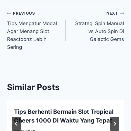
Post
PREVIOUS
NEXT
Tips Mengatur Modal
Strategi Spin Manual
navigation
Agar Menang Slot
vs Auto Spin Di
Reactoonz Lebih
Galactic Gems
Sering
Similar Posts
Tips Berhenti Bermain Slot Tropical
Cheers 1000 Di Waktu Yang Tepat