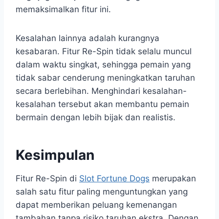
memaksimalkan fitur ini.
Kesalahan lainnya adalah kurangnya
kesabaran. Fitur Re-Spin tidak selalu muncul
dalam waktu singkat, sehingga pemain yang
tidak sabar cenderung meningkatkan taruhan
secara berlebihan. Menghindari kesalahan-
kesalahan tersebut akan membantu pemain
bermain dengan lebih bijak dan realistis.
Kesimpulan
Fitur Re-Spin di
Slot Fortune Dogs
merupakan
salah satu fitur paling menguntungkan yang
dapat memberikan peluang kemenangan
tambahan tanpa risiko taruhan ekstra. Dengan