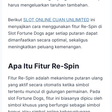
harus mengeluarkan taruhan tambahan.
Berikut
SLOT ONLINE CUAN UNLIMITED
ini
menyajikan cara menggunakan fitur Re-Spin di
Slot Fortune Dogs agar setiap putaran dapat
dimanfaatkan secara optimal, sekaligus
meningkatkan peluang kemenangan.
Apa Itu Fitur Re-Spin
Fitur Re-Spin adalah mekanisme putaran ulang
yang aktif secara otomatis ketika simbol
tertentu muncul di gulungan permainan. Pada
slot Fortune Dogs, fitur ini biasanya dipicu oleh
simbol khusus yang berfungsi sebagai simbol
bonus atau simbol anjing keberuntungan.