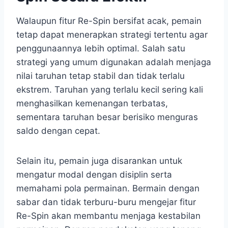
Walaupun fitur Re-Spin bersifat acak, pemain
tetap dapat menerapkan strategi tertentu agar
penggunaannya lebih optimal. Salah satu
strategi yang umum digunakan adalah menjaga
nilai taruhan tetap stabil dan tidak terlalu
ekstrem. Taruhan yang terlalu kecil sering kali
menghasilkan kemenangan terbatas,
sementara taruhan besar berisiko menguras
saldo dengan cepat.
Selain itu, pemain juga disarankan untuk
mengatur modal dengan disiplin serta
memahami pola permainan. Bermain dengan
sabar dan tidak terburu-buru mengejar fitur
Re-Spin akan membantu menjaga kestabilan