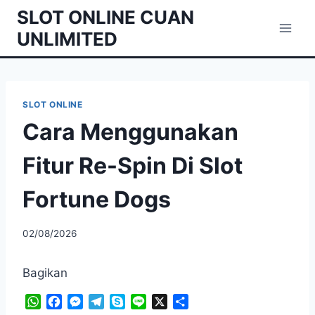
Skip
SLOT ONLINE CUAN
to
UNLIMITED
content
SLOT ONLINE
Cara Menggunakan
Fitur Re-Spin Di Slot
Fortune Dogs
02/08/2026
Bagikan
W
F
M
T
S
L
X
S