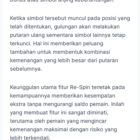
Ketika simbol tersebut muncul pada posisi yang
telah ditentukan, gulungan akan melakukan
putaran ulang sementara simbol lainnya tetap
terkunci. Hal ini memberikan peluang
tambahan untuk membentuk kombinasi
kemenangan yang lebih besar dari putaran
sebelumnya.
Keunggulan utama fitur Re-Spin terletak pada
kemampuannya memberikan kesempatan
ekstra tanpa mengurangi saldo pemain. Inilah
yang membuat fitur ini sangat diminati,
terutama oleh pemain yang mengincar
kemenangan maksimal dengan risiko yang
lebih terkendali.