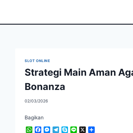
Skip
to
content
SLOT ONLINE
Strategi Main Aman Agar
Bonanza
02/03/2026
Bagikan
W
F
M
T
S
L
X
S