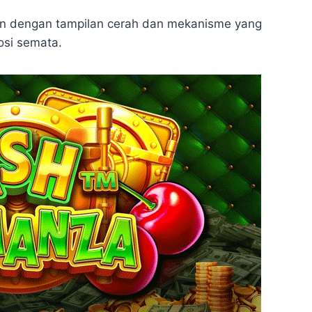
an dengan tampilan cerah dan mekanisme yang
osi semata.