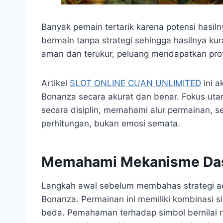
Banyak pemain tertarik karena potensi hasiln
bermain tanpa strategi sehingga hasilnya k
aman dan terukur, peluang mendapatkan profi
Artikel
SLOT ONLINE CUAN UNLIMITED
ini a
Bonanza secara akurat dan benar. Fokus ut
secara disiplin, memahami alur permainan, 
perhitungan, bukan emosi semata.
Memahami Mekanisme Das
Langkah awal sebelum membahas strategi 
Bonanza. Permainan ini memiliki kombinasi s
beda. Pemahaman terhadap simbol bernilai 