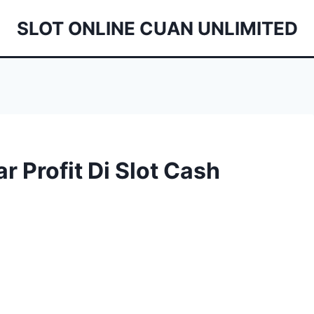
SLOT ONLINE CUAN UNLIMITED
 Profit Di Slot Cash