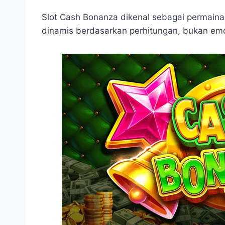
h
a
e
e
k
i
h
a
c
s
l
y
n
a
Slot Cash Bonanza dikenal sebagai permain
t
e
s
e
p
e
r
dinamis berdasarkan perhitungan, bukan em
s
b
e
g
e
e
A
o
n
r
p
o
g
a
p
k
e
m
r