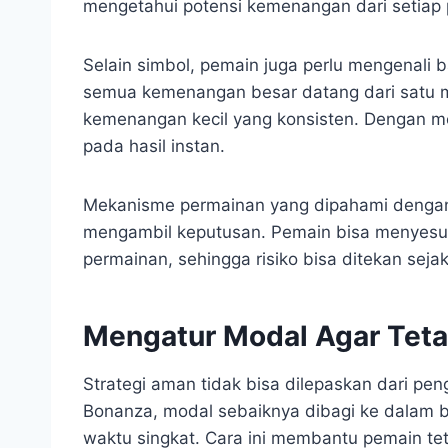
mengetahui potensi kemenangan dari setiap 
Selain simbol, pemain juga perlu mengenali
semua kemenangan besar datang dari satu mo
kemenangan kecil yang konsisten. Dengan mem
pada hasil instan.
Mekanisme permainan yang dipahami dengan
mengambil keputusan. Pemain bisa menyesua
permainan, sehingga risiko bisa ditekan seja
Mengatur Modal Agar Teta
Strategi aman tidak bisa dilepaskan dari pe
Bonanza, modal sebaiknya dibagi ke dalam b
waktu singkat. Cara ini membantu pemain tet