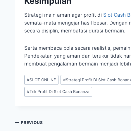
Kesimpulan
Strategi main aman agar profit di
Slot Cash 
semata-mata mengejar hasil besar. Denga
secara disiplin, membatasi durasi bermain.
Serta membaca pola secara realistis, pemain
Pendekatan yang aman dan terukur tidak ha
membuat pengalaman bermain menjadi lebih 
Post
#
SLOT ONLINE
#
Strategi Profit Di Slot Cash Bonan
Tags:
#
Trik Profit Di Slot Cash Bonanza
Post
PREVIOUS