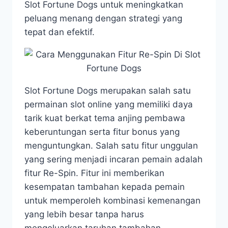
Slot Fortune Dogs untuk meningkatkan
peluang menang dengan strategi yang
tepat dan efektif.
Slot Fortune Dogs merupakan salah satu
permainan slot online yang memiliki daya
tarik kuat berkat tema anjing pembawa
keberuntungan serta fitur bonus yang
menguntungkan. Salah satu fitur unggulan
yang sering menjadi incaran pemain adalah
fitur Re-Spin. Fitur ini memberikan
kesempatan tambahan kepada pemain
untuk memperoleh kombinasi kemenangan
yang lebih besar tanpa harus