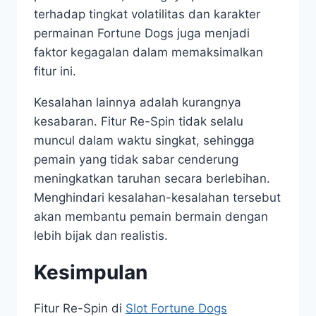
terhadap tingkat volatilitas dan karakter
permainan Fortune Dogs juga menjadi
faktor kegagalan dalam memaksimalkan
fitur ini.
Kesalahan lainnya adalah kurangnya
kesabaran. Fitur Re-Spin tidak selalu
muncul dalam waktu singkat, sehingga
pemain yang tidak sabar cenderung
meningkatkan taruhan secara berlebihan.
Menghindari kesalahan-kesalahan tersebut
akan membantu pemain bermain dengan
lebih bijak dan realistis.
Kesimpulan
Fitur Re-Spin di
Slot Fortune Dogs