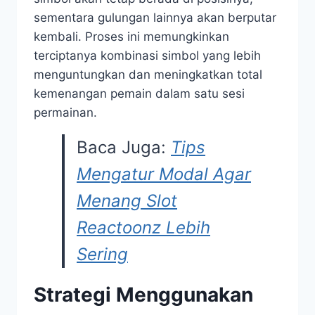
sementara gulungan lainnya akan berputar
kembali. Proses ini memungkinkan
terciptanya kombinasi simbol yang lebih
menguntungkan dan meningkatkan total
kemenangan pemain dalam satu sesi
permainan.
Baca Juga:
Tips
Mengatur Modal Agar
Menang Slot
Reactoonz Lebih
Sering
Strategi Menggunakan